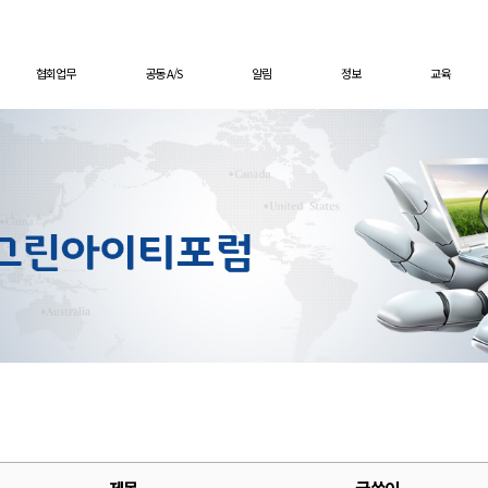
협회업무
공동 A/S
알림
정보
교육