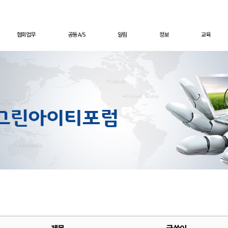
협회업무
공동 A/S
알림
정보
교육