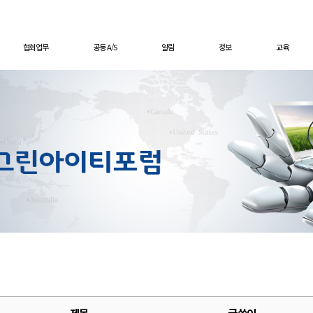
협회업무
공동 A/S
알림
정보
교육