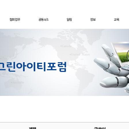
협회업무
공동 A/S
알림
정보
교육