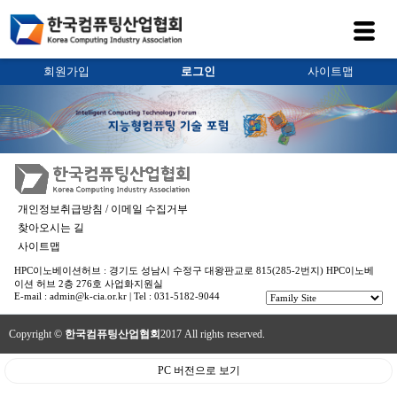
회원가입
로그인
사이트맵
개인정보취급방침 / 이메일 수집거부
찾아오시는 길
사이트맵
HPC이노베이션허브 : 경기도 성남시 수정구 대왕판교로 815(285-2번지) HPC이노베
이션 허브 2층 276호 사업화지원실
E-mail : admin@k-cia.or.kr | Tel : 031-5182-9044
Copyright ©
한국컴퓨팅산업협회
2017 All rights reserved.
PC 버전으로 보기