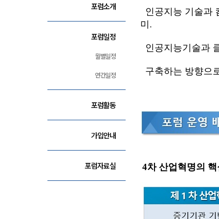
포럼소개
인공지능 기술과 컴
미
.
포럼일정
인공지능기술과 
월별일정
구축하는 방향으
연간일정
포럼활동
가입안내
포럼자료실
4차 산업혁명의
핵