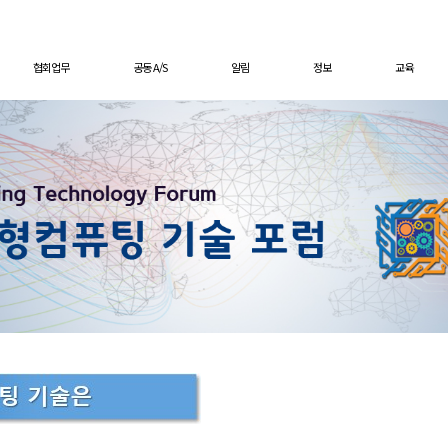
협회업무
공동 A/S
알림
정보
교육